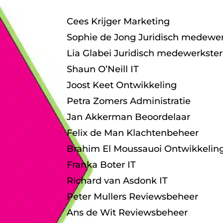
Cees Krijger Marketing
Sophie de Jong Juridisch medewer
Lia Glabei Juridisch medewerkster
Shaun O’Neill IT
Joost Keet Ontwikkeling
Petra Zomers Administratie
Jan Akkerman Beoordelaar
Felix de Man Klachtenbeheer
Brahim El Moussauoi Ontwikkelin
Franka Boter IT
Richard van Asdonk IT
Peter Mullers Reviewsbeheer
Ans de Wit Reviewsbeheer