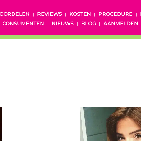
OORDELEN
REVIEWS
KOSTEN
PROCEDURE
CONSUMENTEN
NIEUWS
BLOG
AANMELDEN