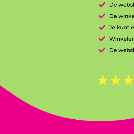

De websh

De winke

Je kunt e

Winkelen

De websh
☆
☆