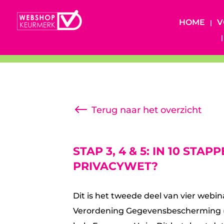
HOME
V
#
Terug naar het overzicht
STAP 3, 4 & 5: IN 10 ST
PRIVACYWET?
Dit is het tweede deel van vier web
Verordening Gegevensbescherming (AV