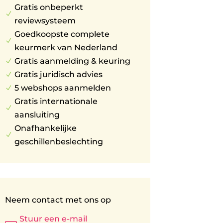
Gratis onbeperkt
N
reviewsysteem
Goedkoopste complete
N
keurmerk van Nederland
Gratis aanmelding & keuring
N
Gratis juridisch advies
N
5 webshops aanmelden
N
Gratis internationale
N
aansluiting
Onafhankelijke
N
geschillenbeslechting
Neem contact met ons op
Stuur een e-mail