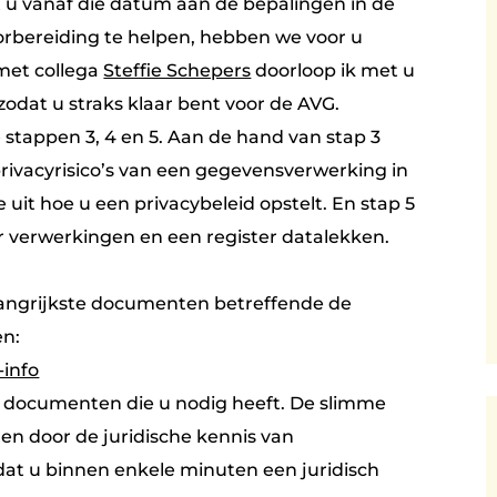
t u vanaf die datum aan de bepalingen in de
oorbereiding te helpen, hebben we voor u
met collega
Steffie Schepers
doorloop ik met u
zodat u straks klaar bent voor de AVG.
stappen 3, 4 en 5. Aan de hand van stap 3
privacyrisico’s van een gegevensverwerking in
 uit hoe u een privacybeleid opstelt. En stap 5
er verwerkingen en een register datalekken.
langrijkste documenten betreffende de
en:
-info
he documenten die u nodig heeft. De slimme
gen door de juridische kennis van
t u binnen enkele minuten een juridisch