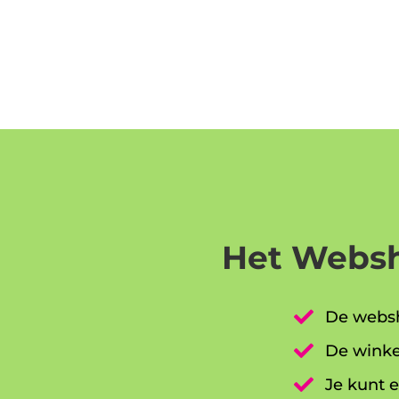
Het Websh

De websh

De winke

Je kunt e