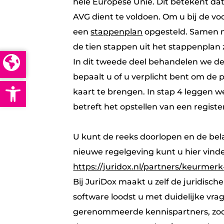
hele Europese Unie. Dit betekent da
AVG dient te voldoen. Om u bij de v
een
stappenplan
opgesteld. Samen 
de tien stappen uit het stappenplan 
In dit tweede deel behandelen we de 
bepaalt u of u verplicht bent om de 
Open toolbar
kaart te brengen. In stap 4 leggen we
betreft het opstellen van een regist
U kunt de reeks doorlopen en de be
nieuwe regelgeving kunt u hier vind
https://juridox.nl/partners/keurmerk
Bij JuriDox maakt u zelf de juridisc
software loodst u met duidelijke vra
gerenommeerde kennispartners, zoda