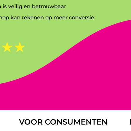
 is veilig en betrouwbaar
op kan rekenen op meer conversie
☆
☆
☆
VOOR CONSUMENTEN