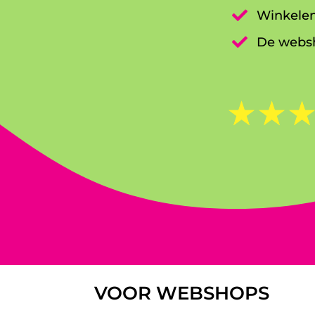

Winkelen

De websh
☆
☆
VOOR WEBSHOPS