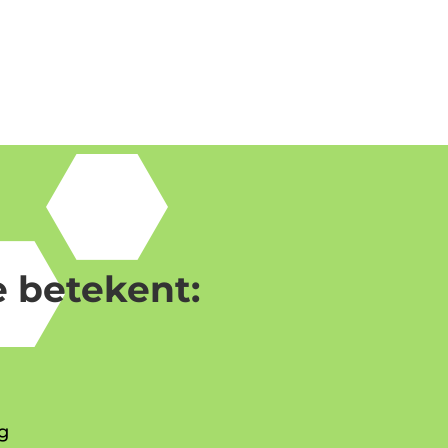
 betekent:
g