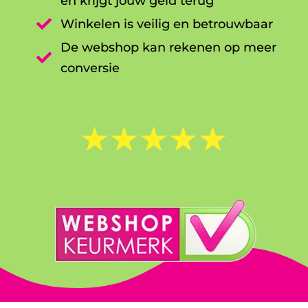
en krijgt jouw geld terug

Winkelen is veilig en betrouwbaar
De webshop kan rekenen op meer

conversie
☆
☆
☆
☆
☆