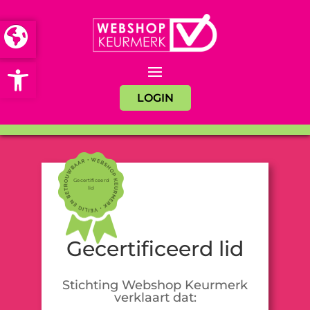
Open toolbar
LOGIN
Gecertificeerd
lid
Gecertificeerd lid
Stichting Webshop Keurmerk
verklaart dat: