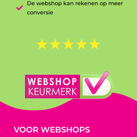
De webshop kan rekenen op meer

conversie
☆
☆
☆
☆
☆
VOOR WEBSHOPS