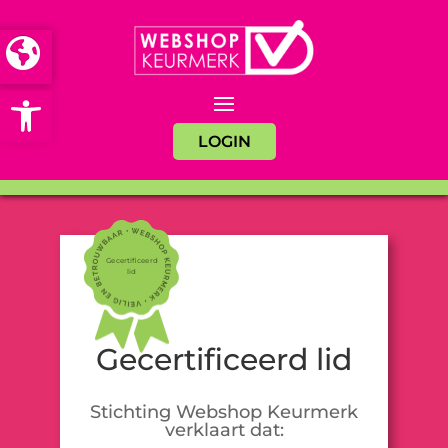
Open toolbar
LOGIN
Gecertificeerd
lid
Gecertificeerd lid
Stichting Webshop Keurmerk
verklaart dat: