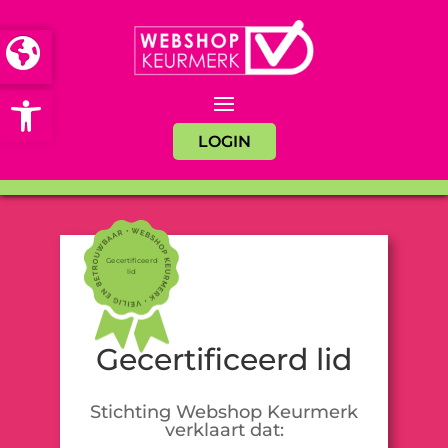
Open toolbar
LOGIN
Gecertificeerd
lid
Gecertificeerd lid
Stichting Webshop Keurmerk
verklaart dat: