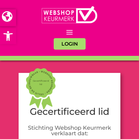
Open toolbar
LOGIN
Gecertificeerd
lid
Gecertificeerd lid
Stichting Webshop Keurmerk
verklaart dat: