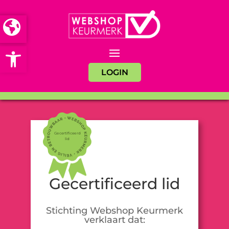
Open toolbar
LOGIN
Gecertificeerd
lid
Gecertificeerd lid
Stichting Webshop Keurmerk
verklaart dat: