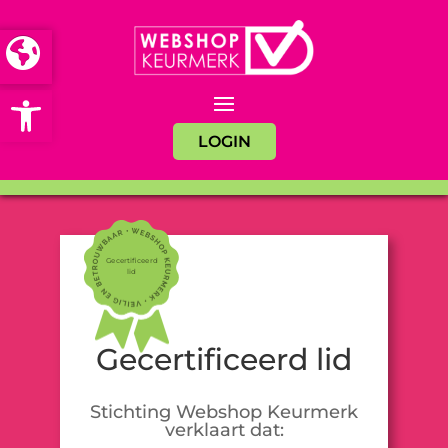
Open toolbar
LOGIN
Gecertificeerd
lid
Gecertificeerd lid
Stichting Webshop Keurmerk
verklaart dat: