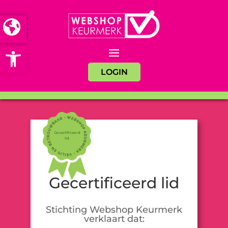
Open toolbar
LOGIN
Gecertificeerd
lid
Gecertificeerd lid
Stichting Webshop Keurmerk
verklaart dat: