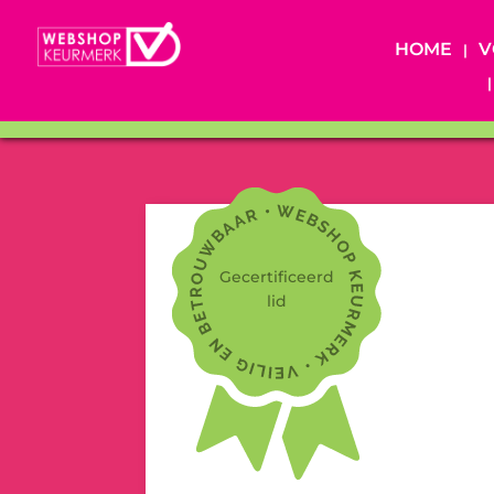
HOME
V
Gecertificeerd
lid