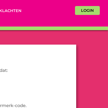
LOGIN
KLACHTEN
dat:
urmerk-code.