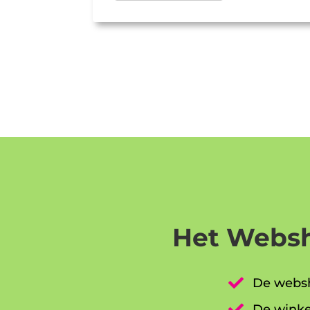
Het Websh

De websh

De winke