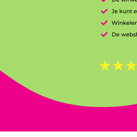

Je kunt e

Winkelen

De websh
☆
☆