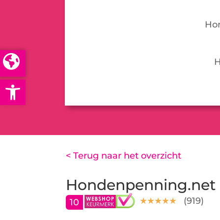
Hon
H
Open toolbar
< Terug naar het overzicht
Hondenpenning.net
(
919
)
10