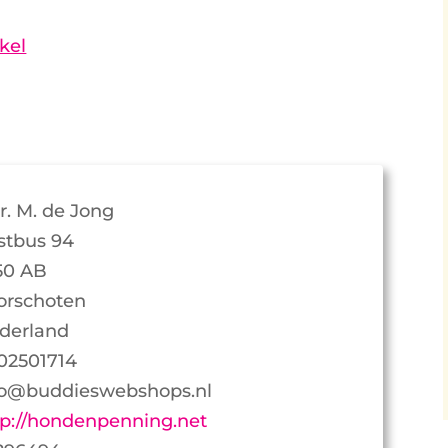
kel
r. M. de Jong
stbus 94
50 AB
orschoten
derland
02501714
fo@buddieswebshops.nl
tp://hondenpenning.net