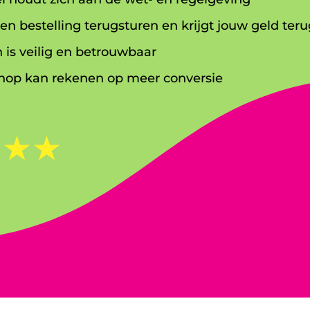
en bestelling terugsturen en krijgt jouw geld teru
 is veilig en betrouwbaar
op kan rekenen op meer conversie
☆
☆
☆