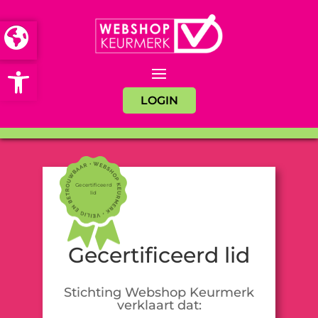
Open toolbar
LOGIN
Gecertificeerd
lid
Gecertificeerd lid
Stichting Webshop Keurmerk
verklaart dat: