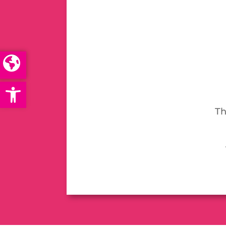
Open toolbar
Th