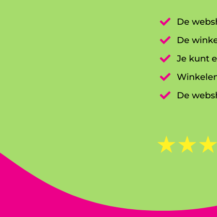

De websh

De winke

Je kunt e

Winkelen

De websh
☆
☆