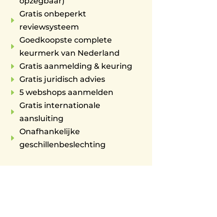
opzegbaar)
Gratis onbeperkt
E
reviewsysteem
Goedkoopste complete
E
keurmerk van Nederland
E
Gratis aanmelding & keuring
E
Gratis juridisch advies
E
5 webshops aanmelden
Gratis internationale
E
aansluiting
Onafhankelijke
E
geschillenbeslechting