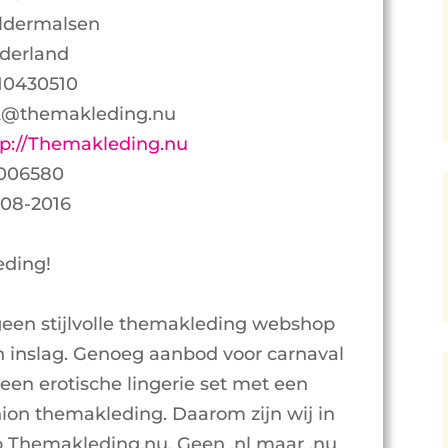
ldermalsen
derland
10430510
k@themakleding.nu
tp://Themakleding.nu
006580
-08-2016
eding!
geen stijlvolle themakleding webshop
 inslag. Genoeg aanbod voor carnaval
een erotische lingerie set met een
hion themakleding. Daarom zijn wij in
 Themakleding.nu. Geen .nl maar .nu