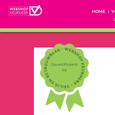
HOME
V
Gecertificeerd
lid