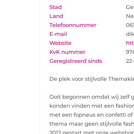
Stad
Ge
Land
Ne
Telefoonnummer
06
E-mail
di
Website
ht
KvK nummer
97
Geregistreerd sinds
22
De plek voor stijlvolle Themakl
Ooit begonnen omdat wij zelf 
konden vinden met een fashion
met een fopneus en confetti of 
thema maar geen stijlvolle fas
2012 gestart met onze webshop