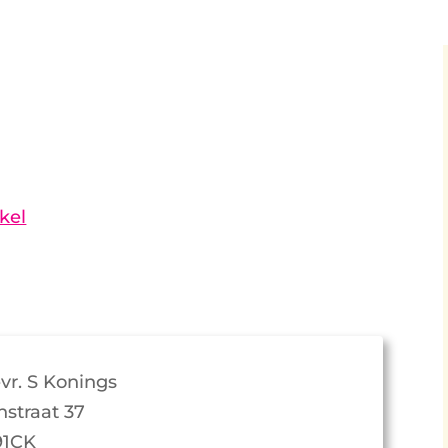
kel
vr. S Konings
nstraat 37
91CK