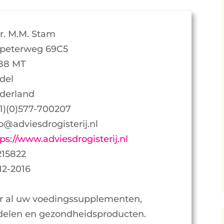
r. M.M. Stam
speterweg 69C5
88 MT
del
derland
31)(0)577-700207
fo@adviesdrogisterij.nl
ps://www.adviesdrogisterij.nl
215822
12-2016
or al uw voedingssupplementen,
elen en gezondheidsproducten.