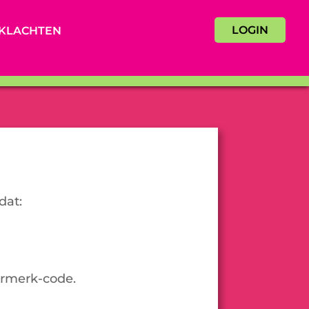
LOGIN
KLACHTEN
dat:
urmerk-code.