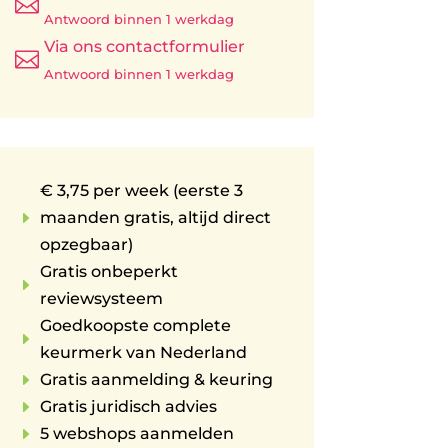

Antwoord binnen 1 werkdag
Via ons contactformulier

Antwoord binnen 1 werkdag
€ 3,75 per week (eerste 3
E
maanden gratis, altijd direct
opzegbaar)
Gratis onbeperkt
E
reviewsysteem
Goedkoopste complete
E
keurmerk van Nederland
E
Gratis aanmelding & keuring
E
Gratis juridisch advies
E
5 webshops aanmelden