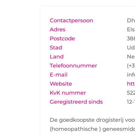
Contactpersoon
Dh
Adres
El
Postcode
38
Stad
Ud
Land
Ne
Telefoonnummer
(+
E-mail
in
Website
htt
KvK nummer
52
Geregistreerd sinds
12-
De goedkoopste drogisterij vo
(homeopathische ) geneesmidd