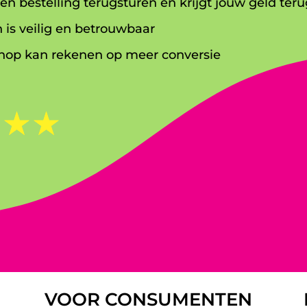
en bestelling terugsturen en krijgt jouw geld teru
 is veilig en betrouwbaar
op kan rekenen op meer conversie
☆
☆
☆
VOOR CONSUMENTEN