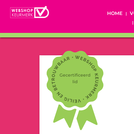
HOME
V
Gecertificeerd
lid