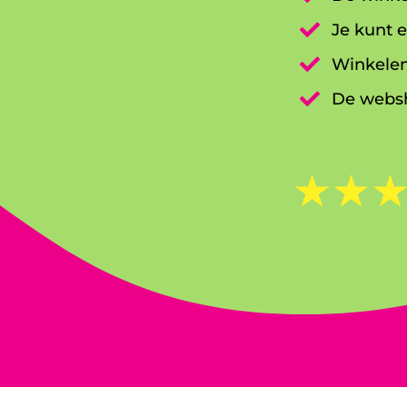

Je kunt e

Winkelen

De websh
☆
☆