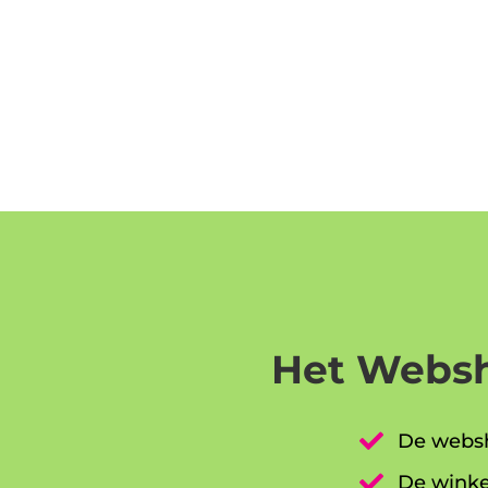
Het Websh

De websh

De winke