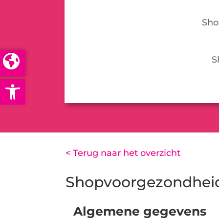
Sho
S
Open toolbar
< Terug naar het overzicht
Shopvoorgezondhei
Algemene gegevens