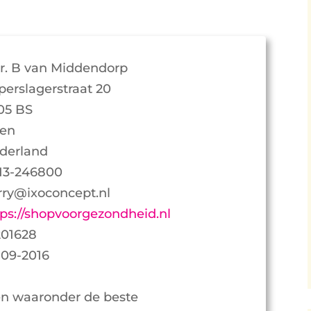
r. B van Middendorp
perslagerstraat 20
05 BS
en
derland
13-246800
rry@ixoconcept.nl
tps://shopvoorgezondheid.nl
201628
-09-2016
n waaronder de beste