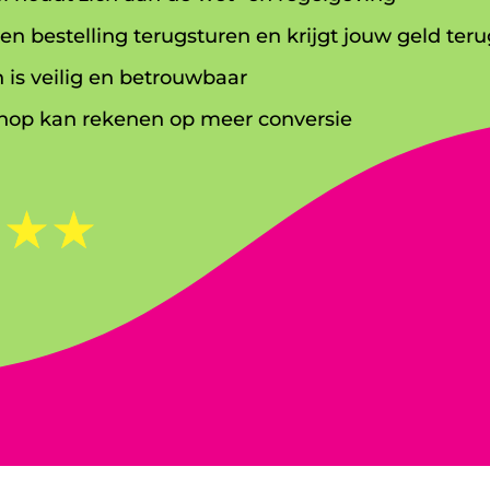
en bestelling terugsturen en krijgt jouw geld teru
 is veilig en betrouwbaar
op kan rekenen op meer conversie
☆
☆
☆