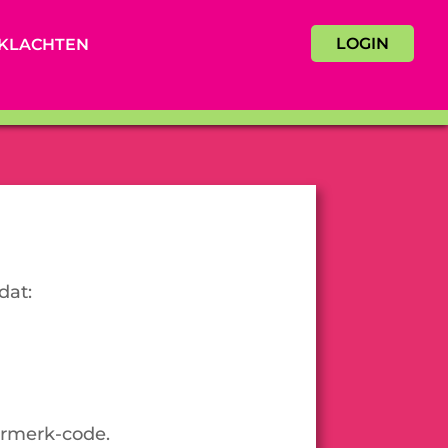
LOGIN
KLACHTEN
dat:
urmerk-code.