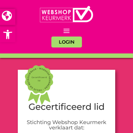
Open toolbar
LOGIN
Gecertificeerd
lid
Gecertificeerd lid
Stichting Webshop Keurmerk
verklaart dat: