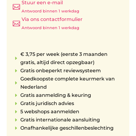
Stuur een e-mail

Antwoord binnen 1 werkdag
Via ons contactformulier

Antwoord binnen 1 werkdag
€ 3,75 per week (eerste 3 maanden
E
gratis, altijd direct opzegbaar)
E
Gratis onbeperkt reviewsysteem
Goedkoopste complete keurmerk van
E
Nederland
E
Gratis aanmelding & keuring
E
Gratis juridisch advies
E
5 webshops aanmelden
E
Gratis internationale aansluiting
E
Onafhankelijke geschillenbeslechting