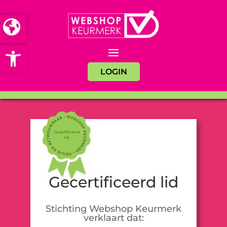
Open toolbar
LOGIN
Gecertificeerd
lid
Gecertificeerd lid
Stichting Webshop Keurmerk
verklaart dat: