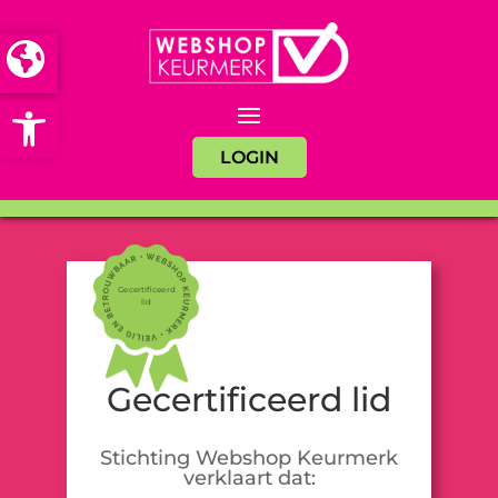
Open toolbar
LOGIN
Gecertificeerd
lid
Gecertificeerd lid
Stichting Webshop Keurmerk
verklaart dat: