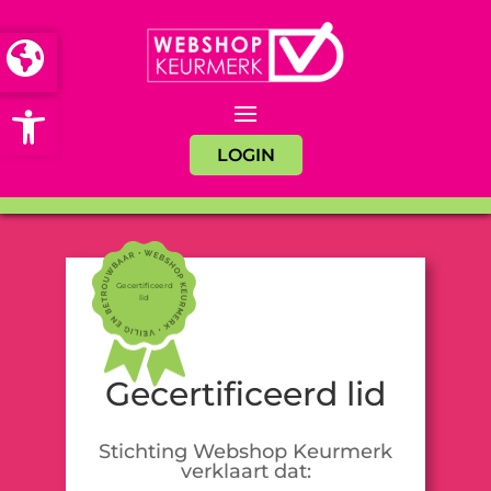
Open toolbar
LOGIN
Gecertificeerd
lid
Gecertificeerd lid
Stichting Webshop Keurmerk
verklaart dat: