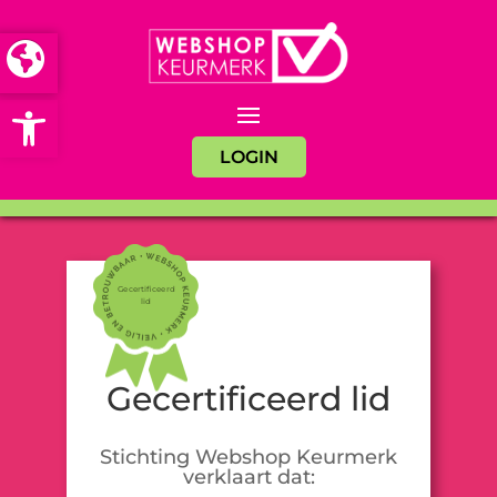
Open toolbar
LOGIN
Gecertificeerd
lid
Gecertificeerd lid
Stichting Webshop Keurmerk
verklaart dat: