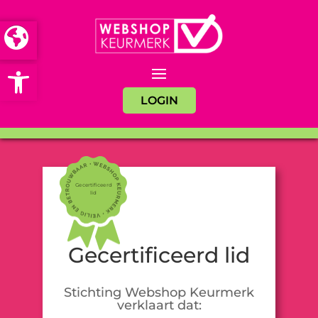
Open toolbar
LOGIN
Gecertificeerd
lid
Gecertificeerd lid
Stichting Webshop Keurmerk
verklaart dat: