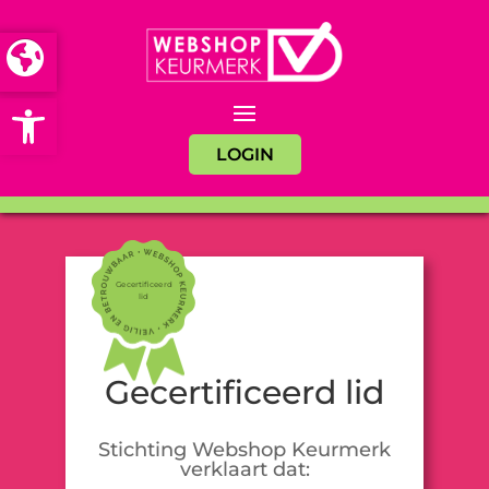
Open toolbar
LOGIN
Gecertificeerd
lid
Gecertificeerd lid
Stichting Webshop Keurmerk
verklaart dat: