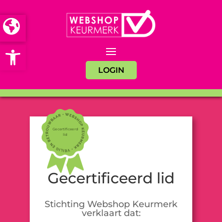
Open toolbar
LOGIN
Gecertificeerd
lid
Gecertificeerd lid
Stichting Webshop Keurmerk
verklaart dat: