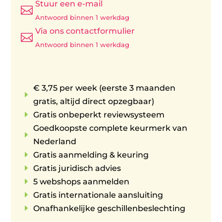
Stuur een e-mail

Antwoord binnen 1 werkdag
Via ons contactformulier

Antwoord binnen 1 werkdag
€ 3,75 per week (eerste 3 maanden
E
gratis, altijd direct opzegbaar)
E
Gratis onbeperkt reviewsysteem
Goedkoopste complete keurmerk van
E
Nederland
E
Gratis aanmelding & keuring
E
Gratis juridisch advies
E
5 webshops aanmelden
E
Gratis internationale aansluiting
E
Onafhankelijke geschillenbeslechting