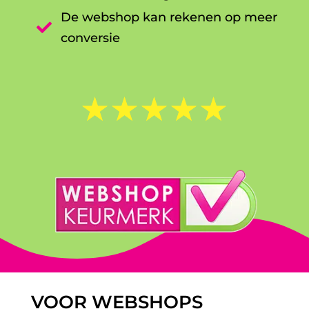
De webshop kan rekenen op meer

conversie
☆
☆
☆
☆
☆
VOOR WEBSHOPS