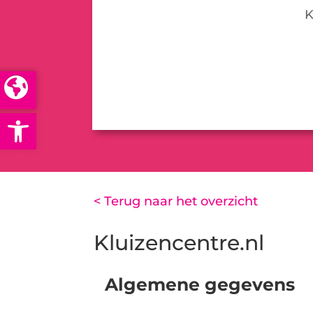
K
Open toolbar
< Terug naar het overzicht
Kluizencentre.nl
Algemene gegevens