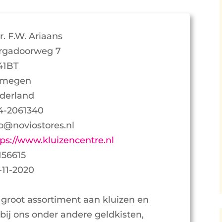
r. F.W. Ariaans
rgadoorweg 7
41BT
jmegen
derland
4-2061340
fo@noviostores.nl
tps://www.kluizencentre.nl
156615
-11-2020
n groot assortiment aan kluizen en
bij ons onder andere geldkisten,