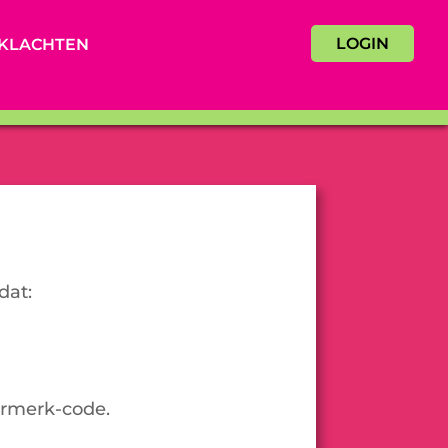
LOGIN
KLACHTEN
dat:
urmerk-code.