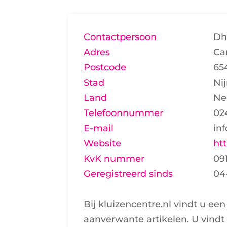
Contactpersoon
Dh
Adres
Ca
Postcode
65
Stad
Ni
Land
Ne
Telefoonnummer
02
E-mail
in
Website
ht
KvK nummer
09
Geregistreerd sinds
04
Bij kluizencentre.nl vindt u ee
aanverwante artikelen. U vindt 