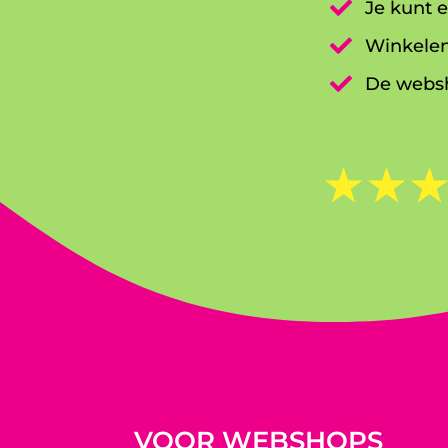

Je kunt e

Winkelen

De websh
☆
☆
VOOR WEBSHOPS