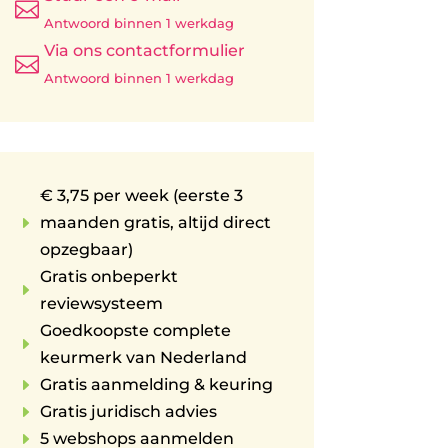

Antwoord binnen 1 werkdag
Via ons contactformulier

Antwoord binnen 1 werkdag
€ 3,75 per week (eerste 3
E
maanden gratis, altijd direct
opzegbaar)
Gratis onbeperkt
E
reviewsysteem
Goedkoopste complete
E
keurmerk van Nederland
E
Gratis aanmelding & keuring
E
Gratis juridisch advies
E
5 webshops aanmelden