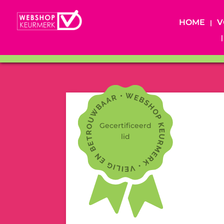
HOME
V
Gecertificeerd
lid