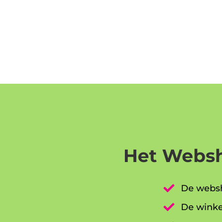
Het Websh

De websh

De winke