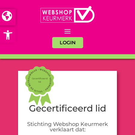
Open toolbar
LOGIN
Gecertificeerd
lid
Gecertificeerd lid
Stichting Webshop Keurmerk
verklaart dat: