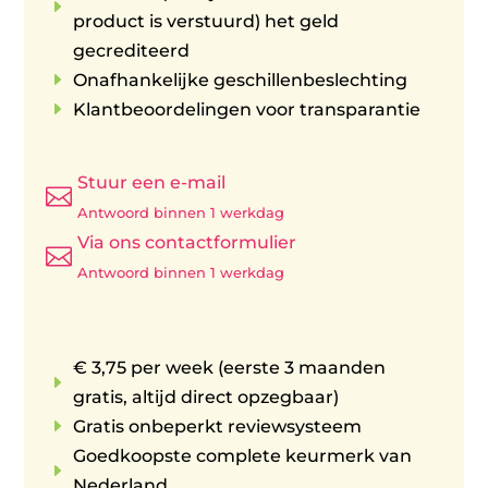
E
product is verstuurd) het geld
gecrediteerd
E
Onafhankelijke geschillenbeslechting
E
Klantbeoordelingen voor transparantie
Stuur een e-mail

Antwoord binnen 1 werkdag
Via ons contactformulier

Antwoord binnen 1 werkdag
€ 3,75 per week (eerste 3 maanden
E
gratis, altijd direct opzegbaar)
E
Gratis onbeperkt reviewsysteem
Goedkoopste complete keurmerk van
E
Nederland