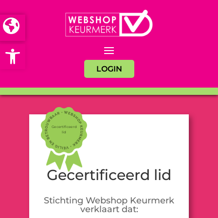
Open toolbar
LOGIN
Gecertificeerd
lid
Gecertificeerd lid
Stichting Webshop Keurmerk
verklaart dat: