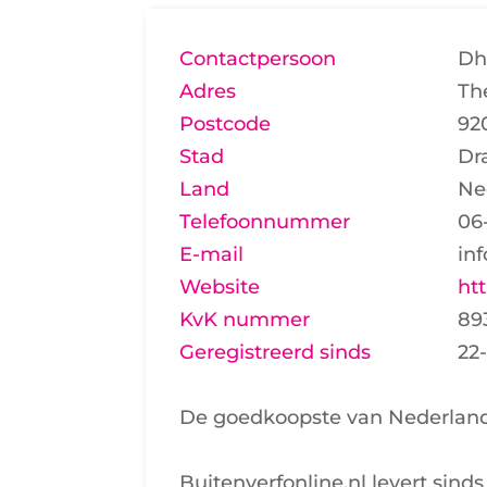
Contactpersoon
Dh
Adres
Th
Postcode
92
Stad
Dr
Land
Ne
Telefoonnummer
06
E-mail
in
Website
htt
KvK nummer
89
Geregistreerd sinds
22
De goedkoopste van Nederlan
Buitenverfonline.nl levert sinds