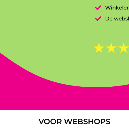

Winkelen

De websh
☆
☆
VOOR WEBSHOPS