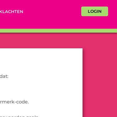
LOGIN
KLACHTEN
dat:
urmerk-code.