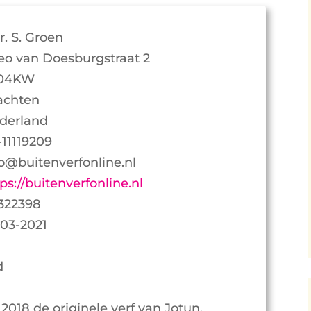
r. S. Groen
eo van Doesburgstraat 2
04KW
achten
derland
-11119209
fo@buitenverfonline.nl
ps://buitenverfonline.nl
322398
-03-2021
d
 2018 de originele verf van Jotun,