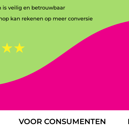
 is veilig en betrouwbaar
op kan rekenen op meer conversie
☆
☆
☆
VOOR CONSUMENTEN