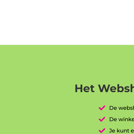
Het Websh

De websh

De winke

Je kunt e