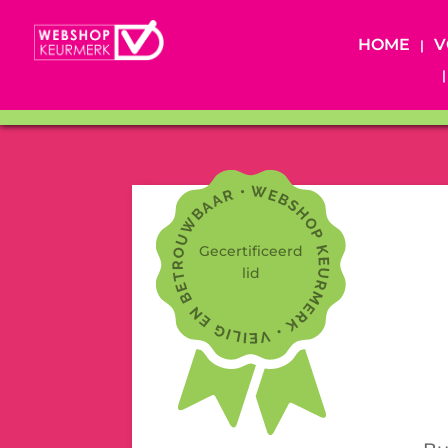
HOME
V
Gecertificeerd
lid