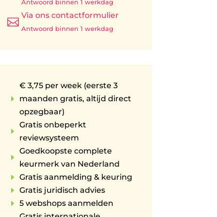
Antwoord binnen 1 werkdag
Via ons contactformulier

Antwoord binnen 1 werkdag
€ 3,75 per week (eerste 3
E
maanden gratis, altijd direct
opzegbaar)
Gratis onbeperkt
E
reviewsysteem
Goedkoopste complete
E
keurmerk van Nederland
E
Gratis aanmelding & keuring
E
Gratis juridisch advies
E
5 webshops aanmelden
Gratis internationale