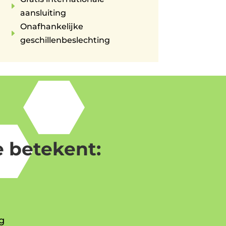
E
aansluiting
Onafhankelijke
E
geschillenbeslechting
 betekent:
g