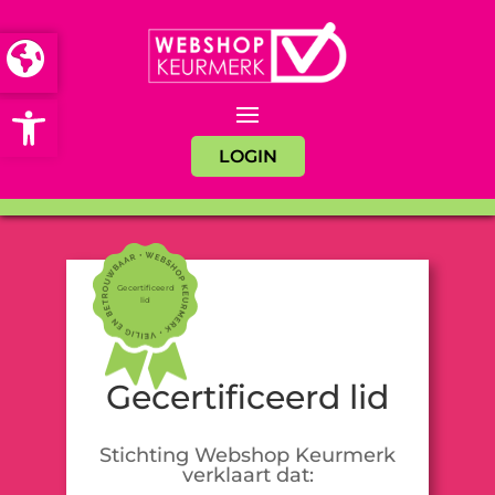
Open toolbar
LOGIN
Gecertificeerd
lid
Gecertificeerd lid
Stichting Webshop Keurmerk
verklaart dat: