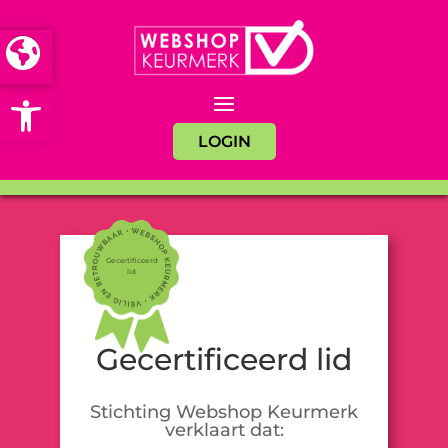
Open toolbar
LOGIN
Gecertificeerd
lid
Gecertificeerd lid
Stichting Webshop Keurmerk
verklaart dat: