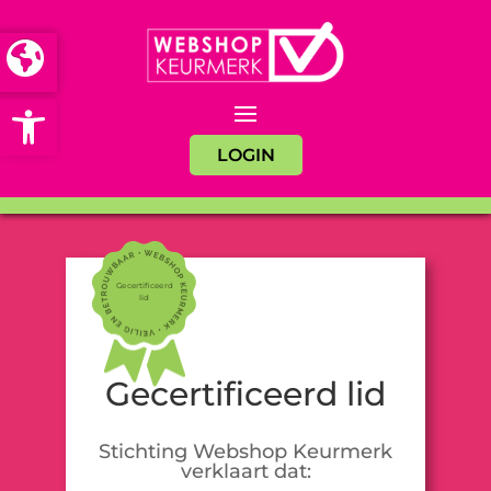
Open toolbar
LOGIN
Gecertificeerd
lid
Gecertificeerd lid
Stichting Webshop Keurmerk
verklaart dat: