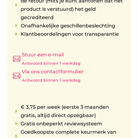
de retour (mits je kunt aantonen dat het
E
product is verstuurd) het geld
gecrediteerd
E
Onafhankelijke geschillenbeslechting
E
Klantbeoordelingen voor transparantie
Stuur een e-mail

Antwoord binnen 1 werkdag
Via ons contactformulier

Antwoord binnen 1 werkdag
€ 3,75 per week (eerste 3 maanden
E
gratis, altijd direct opzegbaar)
E
Gratis onbeperkt reviewsysteem
Goedkoopste complete keurmerk van
E