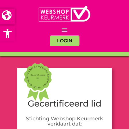
Open toolbar
LOGIN
Gecertificeerd
lid
Gecertificeerd lid
Stichting Webshop Keurmerk
verklaart dat: