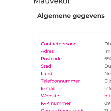
Mauvekoi
Algemene gegevens
Contactpersoon
Dh
Adres
Im
Postcode
69
Stad
Du
Land
Ne
Telefoonnummer
Eij
E-mail
in
Website
ht
KvK nummer
09
Geregistreerd sinds
13