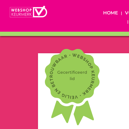
HOME
V
Gecertificeerd
lid