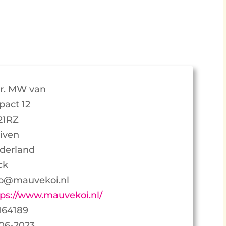
r. MW van
pact 12
21RZ
iven
derland
ck
fo@mauvekoi.nl
tps://www.mauvekoi.nl/
164189
-06-2023