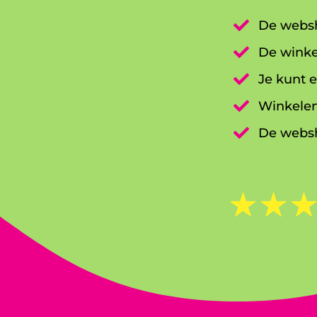

De websh

De winke

Je kunt e

Winkelen

De websh
☆
☆