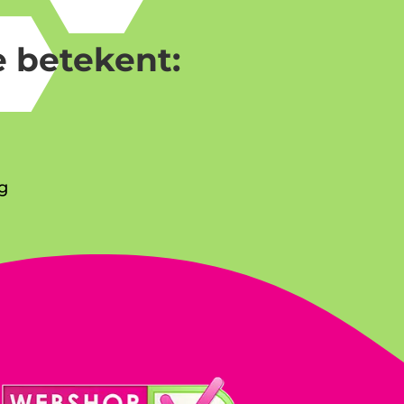
 betekent:
g