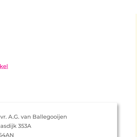
kel
vr. A.G. van Ballegooijen
asdijk 353A
64AN