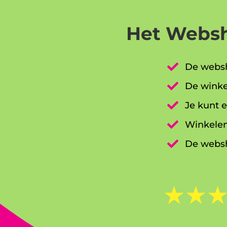
Het Websh

De websh

De winke

Je kunt e

Winkelen

De websh
☆
☆