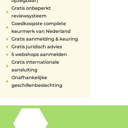
opzegbaar)
Gratis onbeperkt
E
reviewsysteem
Goedkoopste complete
E
keurmerk van Nederland
E
Gratis aanmelding & keuring
E
Gratis juridisch advies
E
5 webshops aanmelden
Gratis internationale
E
aansluiting
Onafhankelijke
E
geschillenbeslechting