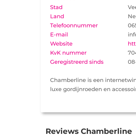
Stad
Ve
Land
Ne
Telefoonnummer
06
E-mail
in
Website
ht
KvK nummer
70
Geregistreerd sinds
08
Chamberline is een internetwin
luxe gordijnroeden en accessoir
Reviews Chamberline