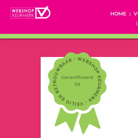
HOME
V
Gecertificeerd
lid