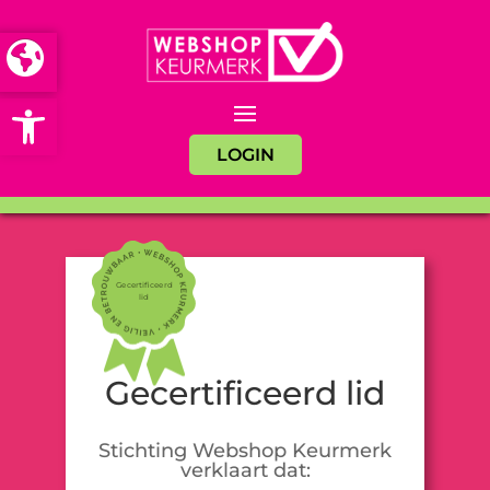
Open toolbar
LOGIN
Gecertificeerd
lid
Gecertificeerd lid
Stichting Webshop Keurmerk
verklaart dat: