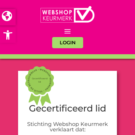
Open toolbar
LOGIN
Gecertificeerd
lid
Gecertificeerd lid
Stichting Webshop Keurmerk
verklaart dat: