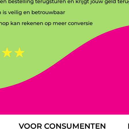
en bestelling terugsturen en krijgt jouw geld teru
 is veilig en betrouwbaar
op kan rekenen op meer conversie
☆
☆
☆
VOOR CONSUMENTEN