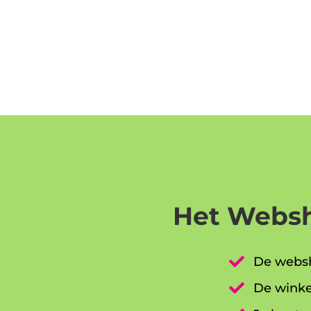
Het Websh

De websh

De winke