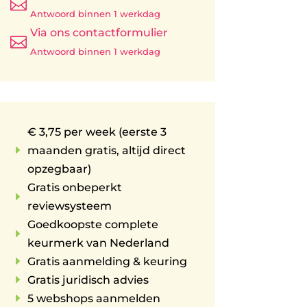

Antwoord binnen 1 werkdag
Via ons contactformulier

Antwoord binnen 1 werkdag
€ 3,75 per week (eerste 3
E
maanden gratis, altijd direct
opzegbaar)
Gratis onbeperkt
E
reviewsysteem
Goedkoopste complete
E
keurmerk van Nederland
E
Gratis aanmelding & keuring
E
Gratis juridisch advies
E
5 webshops aanmelden