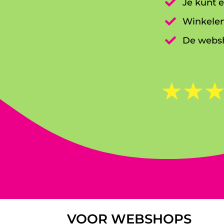

Je kunt e

Winkelen

De websh
☆
☆
VOOR WEBSHOPS