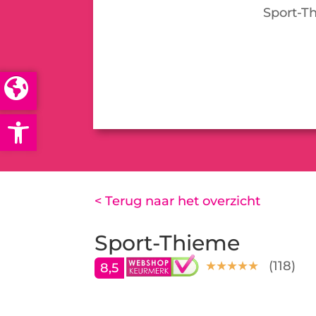
Sport-T
Open toolbar
< Terug naar het overzicht
Sport-Thieme
(
118
)
8,5