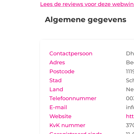
Lees de reviews voor deze webwin
Algemene gegevens
Contactpersoon
Dh
Adres
Be
Postcode
11
Stad
Sc
Land
Ne
Telefoonnummer
00
E-mail
in
Website
ht
KvK nummer
37