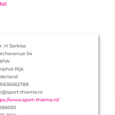
kel
r. H Serkise
echavenue 54
19PW
hiphol-Rijk
derland
31636562788
fo@sport-thieme.nl
tps://www.sport-thieme.nl/
086050