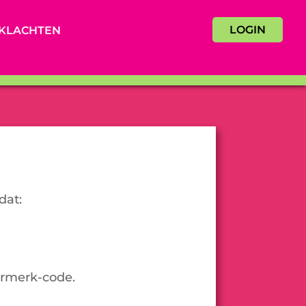
LOGIN
KLACHTEN
dat:
urmerk-code.