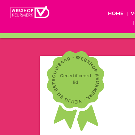
HOME
V
Gecertificeerd
lid