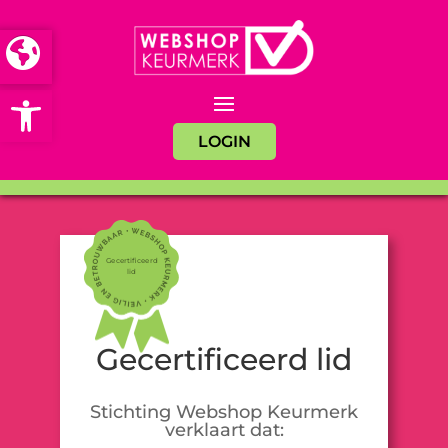
Open toolbar
LOGIN
Gecertificeerd
lid
Gecertificeerd lid
Stichting Webshop Keurmerk
verklaart dat: