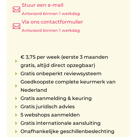
Stuur een e-mail

Antwoord binnen 1 werkdag
Via ons contactformulier

Antwoord binnen 1 werkdag
€ 3,75 per week (eerste 3 maanden
E
gratis, altijd direct opzegbaar)
E
Gratis onbeperkt reviewsysteem
Goedkoopste complete keurmerk van
E
Nederland
E
Gratis aanmelding & keuring
E
Gratis juridisch advies
E
5 webshops aanmelden
E
Gratis internationale aansluiting
E
Onafhankelijke geschillenbeslechting