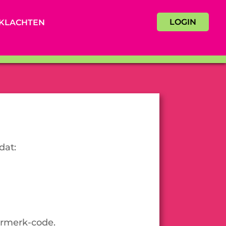
LOGIN
KLACHTEN
dat:
urmerk-code.