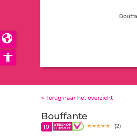
Bouffa
Open toolbar
< Terug naar het overzicht
Bouffante
(
2
)
10