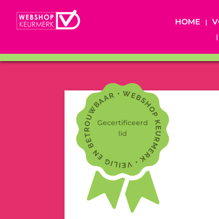
HOME
V
Gecertificeerd
lid