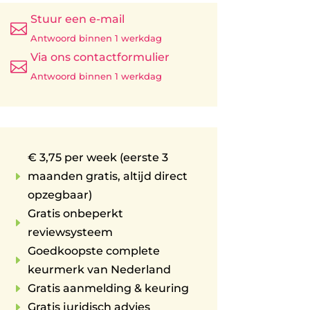
Stuur een e-mail

Antwoord binnen 1 werkdag
Via ons contactformulier

Antwoord binnen 1 werkdag
€ 3,75 per week (eerste 3
E
maanden gratis, altijd direct
opzegbaar)
Gratis onbeperkt
E
reviewsysteem
Goedkoopste complete
E
keurmerk van Nederland
E
Gratis aanmelding & keuring
E
Gratis juridisch advies