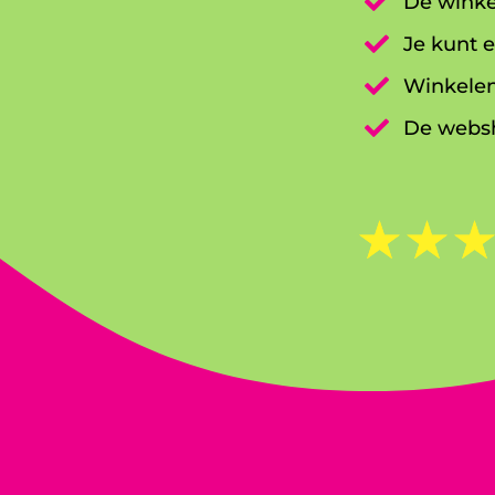

De winke

Je kunt e

Winkelen

De websh
☆
☆