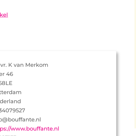
kel
vr. K van Merkom
er 46
68LE
tterdam
derland
34079527
fo@bouffante.nl
tps://www.bouffante.nl