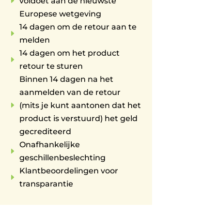
E
voldoet aan de nieuwste
Europese wetgeving
14 dagen om de retour aan te
E
melden
14 dagen om het product
E
retour te sturen
Binnen 14 dagen na het
aanmelden van de retour
E
(mits je kunt aantonen dat het
product is verstuurd) het geld
gecrediteerd
Onafhankelijke
E
geschillenbeslechting
Klantbeoordelingen voor
E
transparantie