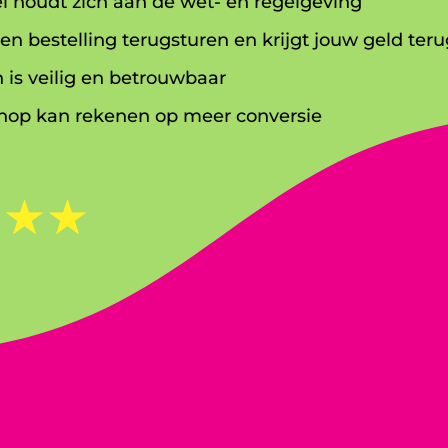
l houdt zich aan de wet- en regelgeving
en bestelling terugsturen en krijgt jouw geld teru
 is veilig en betrouwbaar
op kan rekenen op meer conversie
☆
☆
☆