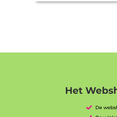
Het Websh

De websh