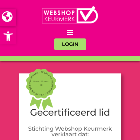
Open toolbar
LOGIN
Gecertificeerd
lid
Gecertificeerd lid
Stichting Webshop Keurmerk
verklaart dat: