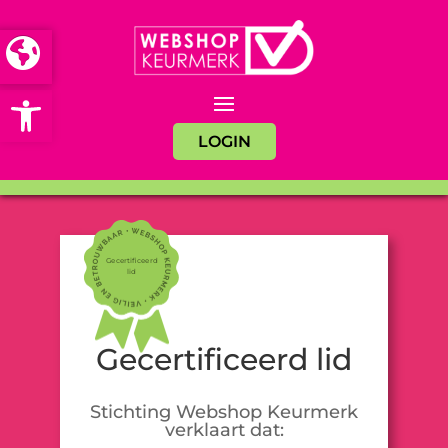
Open toolbar
LOGIN
Gecertificeerd
lid
Gecertificeerd lid
Stichting Webshop Keurmerk
verklaart dat: