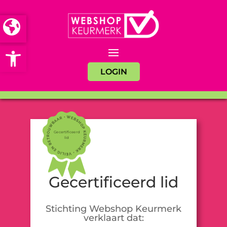
Open toolbar
LOGIN
Gecertificeerd
lid
Gecertificeerd lid
Stichting Webshop Keurmerk
verklaart dat: