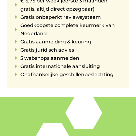
€ 3,75 per week (eerste 3 maanden
E
gratis, altijd direct opzegbaar)
E
Gratis onbeperkt reviewsysteem
Goedkoopste complete keurmerk van
E
Nederland
E
Gratis aanmelding & keuring
E
Gratis juridisch advies
E
5 webshops aanmelden
E
Gratis internationale aansluiting
E
Onafhankelijke geschillenbeslechting