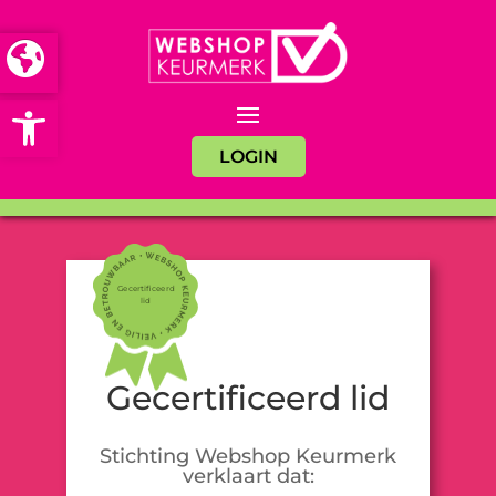
Open toolbar
LOGIN
Gecertificeerd
lid
Gecertificeerd lid
Stichting Webshop Keurmerk
verklaart dat: