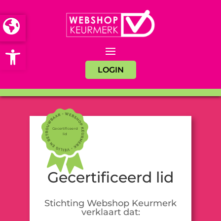
Open toolbar
LOGIN
Gecertificeerd
lid
Gecertificeerd lid
Stichting Webshop Keurmerk
verklaart dat: