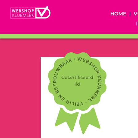
HOME
V
Gecertificeerd
lid