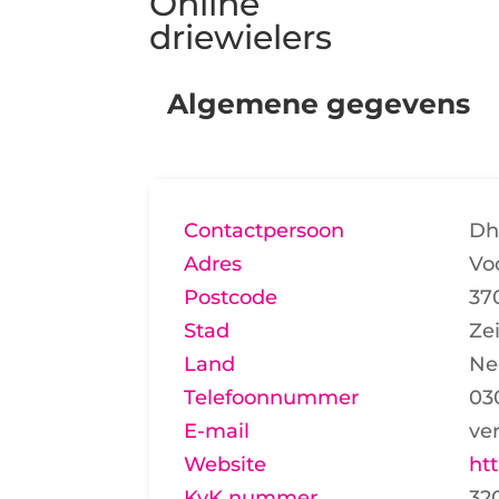
Online
driewielers
Algemene gegevens
Contactpersoon
Dh
Adres
Vo
Postcode
37
Stad
Zei
Land
Ne
Telefoonnummer
03
E-mail
ve
Website
ht
KvK nummer
32