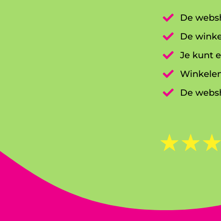

De websh

De winke

Je kunt e

Winkelen

De websh
☆
☆