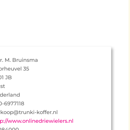
r. M. Bruinsma
orheuvel 35
01 JB
st
derland
0-6977118
rkoop@trunki-koffer.nl
tp://www.onlinedriewielers.nl
084000