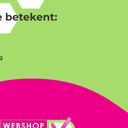
 betekent:
g