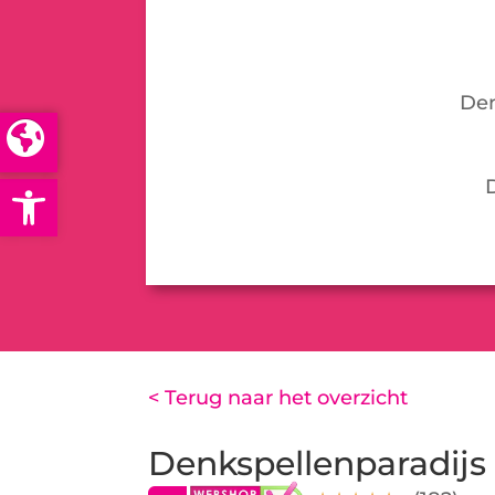
Den
Open toolbar
< Terug naar het overzicht
Denkspellenparadijs