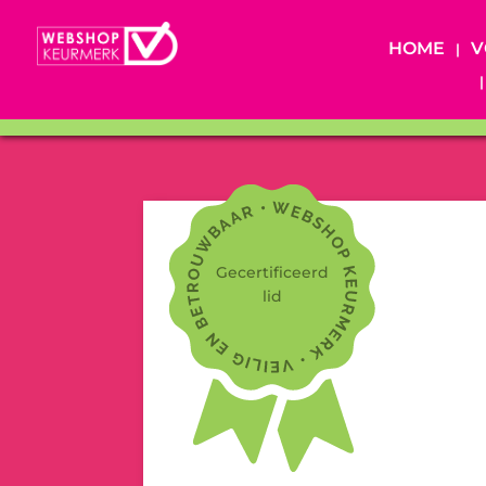
HOME
V
Gecertificeerd
lid