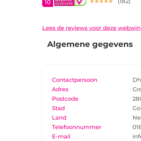
(
182
)
10
Lees de reviews voor deze webwin
Algemene gegevens
Contactpersoon
Dhr
Adres
Gr
Postcode
28
Stad
Go
Land
Ne
Telefoonnummer
01
E-mail
in