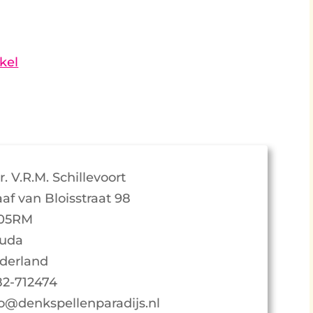
kel
. V.R.M. Schillevoort
aaf van Bloisstraat 98
05RM
uda
derland
82-712474
fo@denkspellenparadijs.nl