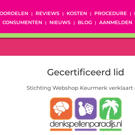
OORDELEN
REVIEWS
KOSTEN
PROCEDURE
CONSUMENTEN
NIEUWS
BLOG
AANMELDEN
Gecertificeerd lid
Stichting Webshop Keurmerk verklaart 