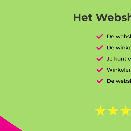
Het Websh

De websh

De winke

Je kunt e

Winkelen

De websh
☆
☆