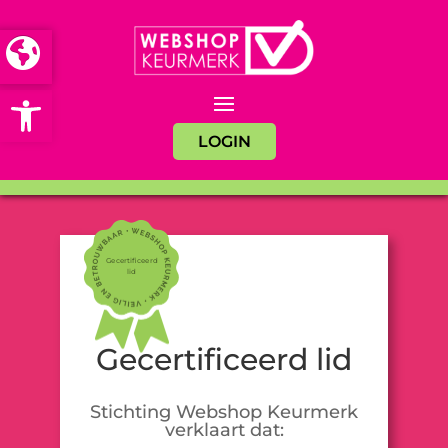
Open toolbar
LOGIN
Gecertificeerd
lid
Gecertificeerd lid
Stichting Webshop Keurmerk
verklaart dat: