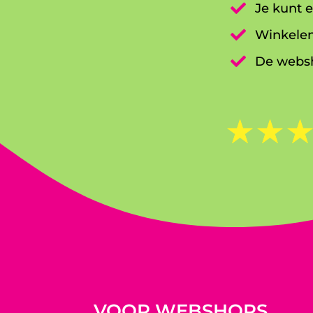

Je kunt e

Winkelen

De websh
☆
☆
VOOR WEBSHOPS