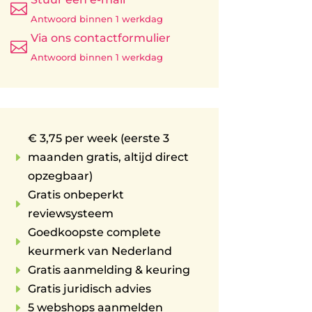

Antwoord binnen 1 werkdag
Via ons contactformulier

Antwoord binnen 1 werkdag
€ 3,75 per week (eerste 3
E
maanden gratis, altijd direct
opzegbaar)
Gratis onbeperkt
E
reviewsysteem
Goedkoopste complete
E
keurmerk van Nederland
E
Gratis aanmelding & keuring
E
Gratis juridisch advies
E
5 webshops aanmelden