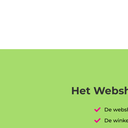
Het Websh

De websh

De winke