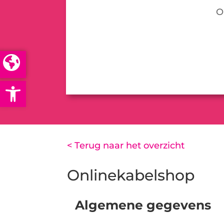
O
Open toolbar
< Terug naar het overzicht
Onlinekabelshop
Algemene gegevens