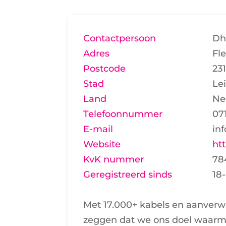
Contactpersoon
Dh
Adres
Fl
Postcode
23
Stad
Le
Land
Ne
Telefoonnummer
07
E-mail
in
Website
ht
KvK nummer
78
Geregistreerd sinds
18
Met 17.000+ kabels en aanverw
zeggen dat we ons doel waarm