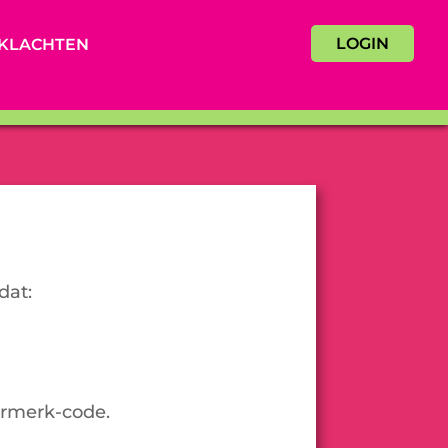
LOGIN
KLACHTEN
dat:
urmerk-code.