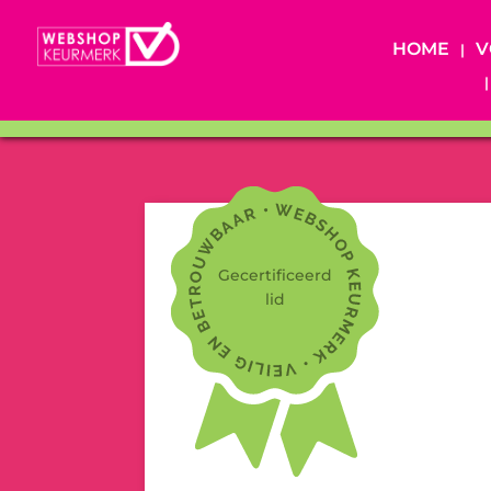
HOME
V
Gecertificeerd
lid