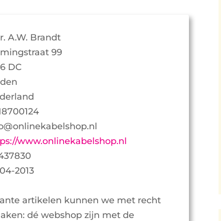
r. A.W. Brandt
emingstraat 99
16 DC
iden
derland
18700124
fo@onlinekabelshop.nl
tps://www.onlinekabelshop.nl
437830
-04-2013
ante artikelen kunnen we met recht
aken: dé webshop zijn met de