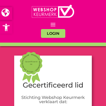
Open toolbar
LOGIN
Gecertificeerd
lid
Gecertificeerd lid
Stichting Webshop Keurmerk
verklaart dat: