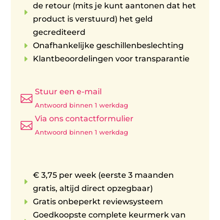
de retour (mits je kunt aantonen dat het
E
product is verstuurd) het geld
gecrediteerd
E
Onafhankelijke geschillenbeslechting
E
Klantbeoordelingen voor transparantie
Stuur een e-mail

Antwoord binnen 1 werkdag
Via ons contactformulier

Antwoord binnen 1 werkdag
€ 3,75 per week (eerste 3 maanden
E
gratis, altijd direct opzegbaar)
E
Gratis onbeperkt reviewsysteem
Goedkoopste complete keurmerk van