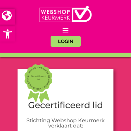
Open toolbar
LOGIN
Gecertificeerd
lid
Gecertificeerd lid
Stichting Webshop Keurmerk
verklaart dat: